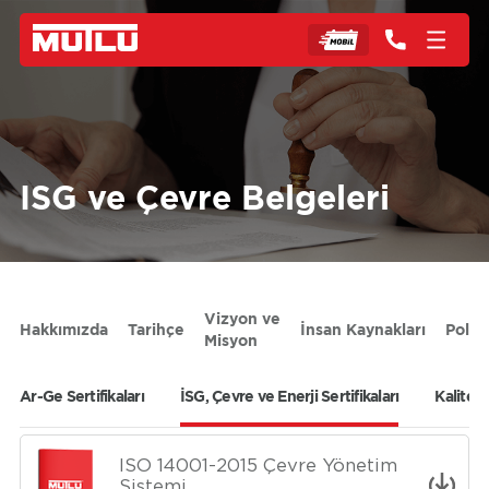
ISG ve Çevre Belgeleri
Vizyon ve
Hakkımızda
Tarihçe
İnsan Kaynakları
Polit
Misyon
Ar-Ge Sertifikaları
İSG, Çevre ve Enerji Sertifikaları
Kalite S
ISO 14001-2015 Çevre Yönetim
Sistemi