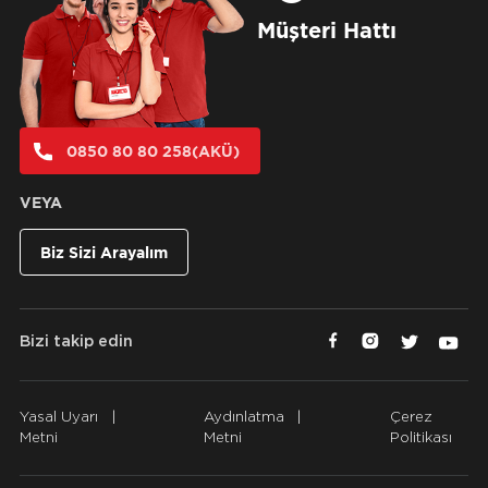
Müşteri Hattı
0850 80 80 258(AKÜ)
VEYA
Biz Sizi Arayalım
Bizi takip edin
Yasal Uyarı
|
Aydınlatma
|
Çerez
Metni
Metni
Politikası