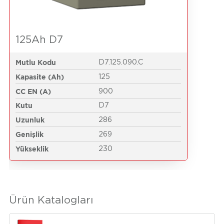
125Ah D7
Mutlu Kodu
D7.125.090.C
Kapasite (Ah)
125
CC EN (A)
900
Kutu
D7
Uzunluk
286
Genişlik
269
Yükseklik
230
Ürün Katalogları