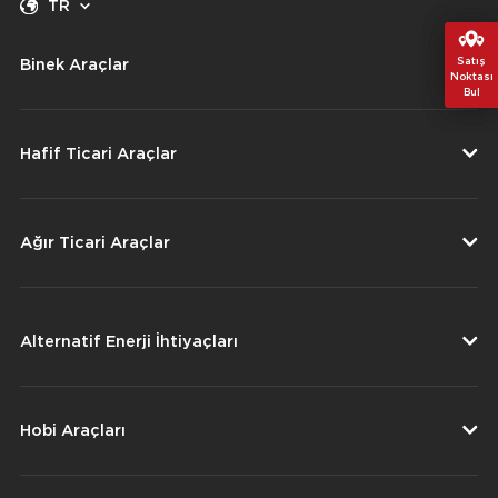
TR
Satış
Satış
Binek Araçlar
Noktası
Noktası
Bul
Bul
Hafif Ticari Araçlar
Ağır Ticari Araçlar
Alternatif Enerji İhtiyaçları
Hobi Araçları