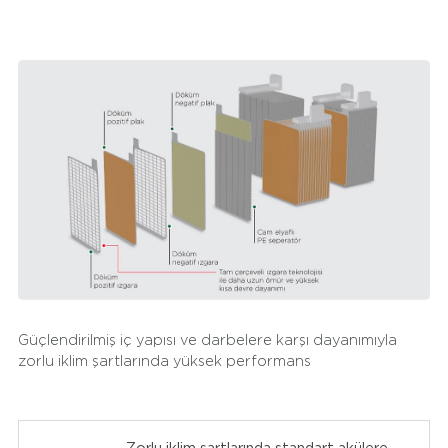
Mutlu Akü’nün SFB Askeri Tip Aküleri, savunma sanayinin
kullandığı; kamyon, tank, panzer ve zırhlı araçların
görevlerini uygun bir şekilde yapabilmesine destek olur.
Araçlarda haberleşme, navigasyon ve cihaz şarj sistemleri
gibi birçok elektrik ihtiyacı olan donanım ve ekipman için
gereken enerjiyi sağlar. Yüksek titreşim direnci ve
darbelere karşı dayanımı sayesinde, engebeli arazilerdeki
zorlu görev koşullarında ve değişken iklim şartlarında
kullanıma uygundur. Yüksek marş gücü ve standart
akülere oranla daha yüksek titreşim dayanımına sahip
olması SFB Askeri Tip Akülerin en önemli avantajları
arasındadır.
Güçlendirilmiş iç yapısı ve darbelere karşı dayanımıyla
zorlu iklim şartlarında yüksek performans