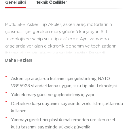
Genel Bilgi
Teknik Özellikler
Mutlu SFB Askeri Tip Aküler, askeri araç motorlarının
çalışması için gereken marş gücünü karşılayan SLI
teknolojisine sahip sulu tip akülerdir. Aynı zamanda
araçlarda yer alan elektronik donanım ve teçhizatların
ihtiyaç duyduğu elektrik enerjisini sağlar. Patentli,
Daha Fazlası
kalsiyum (Ca) alaşımlı ızgara teknolojisiyle bakım
gerektirmeyen yapıdadırlar. Mutlu SFB Askeri Tip Aküler,
yüksek marş gücü, güçlendirilmiş iç yapıları ve darbelere
Askeri tip araçlarda kullanım için geliştirilmiş, NATO
karşı yüksek dayanımı gibi özellikleri sayesinde zorlu iklim
VG95928 standartlarına uygun, sulu tip akü teknolojisi
şartlarına uygundur. Standart akülere göre daha yüksek
Yüksek marş gücü ve güçlendirilmiş iç yapı
titreşim dayanımı sunmasıyla, engebeli arazilerde kullanım
Darbelere karşı dayanımı sayesinde zorlu iklim şartlarında
kolaylığı sağlar. Yanmayı geciktirici plastik malzemeden
kullanım
üretilen özel kutu tasarımı ise maksimum seviyede
güvenliği ve emniyeti sunar. SFB Askeri Tip Aküler, NATO
Yanmayı geciktirici plastik malzemeden üretilen özel
VG95928 standardına uygun olarak üretilmektedir.
kutu tasarımı sayesinde yüksek güvenlik