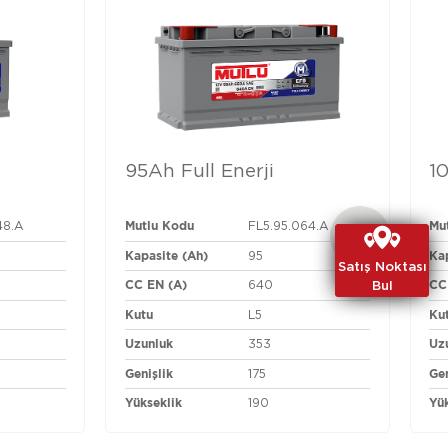
95Ah Full Enerji
1
Mutlu Kodu
Mu
48.A
FL5.95.064.A
Kapasite (Ah)
Ka
95
Satış Noktası
Satış Noktası
CC EN (A)
CC
Bul
Bul
640
Kutu
Ku
L5
Uzunluk
Uz
353
Genişlik
Gen
175
Yükseklik
Yü
190