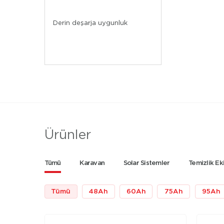
Derin deşarja uygunluk
Ürünler
Tümü
Karavan
Solar Sistemler
Temizlik Ek
Tümü
48
Ah
60
Ah
75
Ah
95
Ah