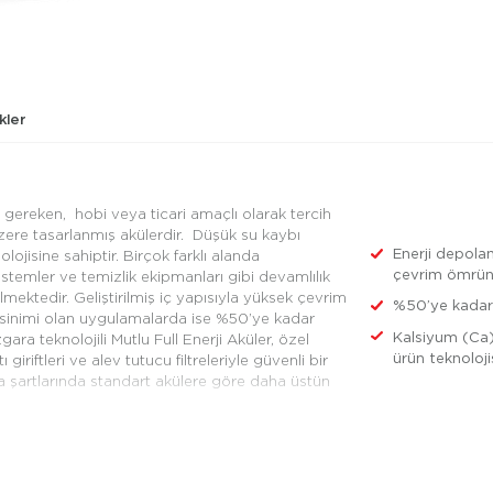
kler
 gereken, hobi veya ticari amaçlı olarak tercih
zere tasarlanmış akülerdir. Düşük su kaybı
Enerji depola
ojisine sahiptir. Birçok farklı alanda
çevrim ömrüne
 sistemler ve temizlik ekipmanları gibi devamlılık
lmektedir. Geliştirilmiş iç yapısıyla yüksek çevrim
%50’ye kadar 
eksinimi olan uygulamalarda ise %50’ye kadar
Kalsiyum (Ca)
gara teknolojili Mutlu Full Enerji Aküler, özel
ürün teknoloji
riftleri ve alev tutucu filtreleriyle güvenli bir
şma şartlarında standart akülere göre daha üstün
 Enerji Aküler, karavanlarda uzun soluklu olarak
madan klimaya kadar birçok elektronik donanım
arında yüksek performansla çalışarak karavan