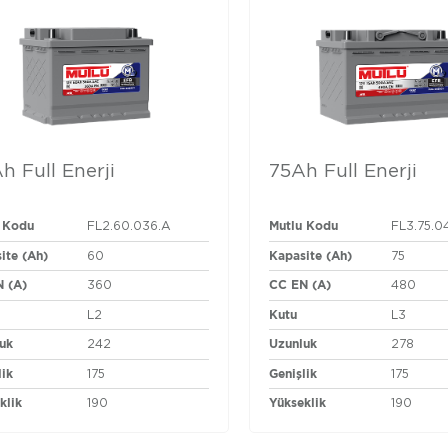
h Full Enerji
75Ah Full Enerji
 Kodu
Mutlu Kodu
FL2.60.036.A
FL3.75.0
ite (Ah)
Kapasite (Ah)
60
75
 (A)
CC EN (A)
360
480
Kutu
L2
L3
uk
Uzunluk
242
278
lik
Genişlik
175
175
klik
Yükseklik
190
190