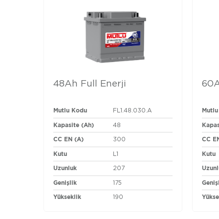
48Ah Full Enerji
60A
Mutlu Kodu
Mutlu
FL1.48.030.A
Kapasite (Ah)
Kapas
48
CC EN (A)
CC EN
300
Kutu
Kutu
L1
Uzunluk
Uzunl
207
Genişlik
Geniş
175
Yükseklik
Yükse
190