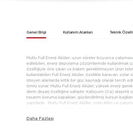
Genel Bilgi
Kullanım Alanları
Teknik Özelli
Mutlu Full Enerji Aküler; uzun süreler boyunca çalışması
edilebilen, enerji depolama çözümlerinde kullanılmak ü
özelliğiyle öne çıkan ve bakım gerektirmeyen ürün teknol
kullanılabilen Full Enerji Aküler, özellikle karavan, solar
isteyen alanlarda kritik bir güç kaynağı olarak tercih edi
ömrü sunar. Mutlu Full Enerji Aküler, yüksek enerji ger
derin deşarj özelliğine sahiptir. Kalsiyum (Ca) alaşımlı ız
tasarım koruma kapakları, güçlendirilmiş kurşun bağlantı gi
yapıdadır. Mutlu Full Enerji Aküler, zorlu iklim ve çalı
bir performans ve titreşim dayanımı sunar.
Daha Fazlası
Mutlu Akü’nün geniş bir kullanım alanı için sunduğu Full
kullanılan buzdolabından televizyona, ekstra aydınlat
ve cihazın ihtiyacı olan gücü sunar. Farklı iklim koşull