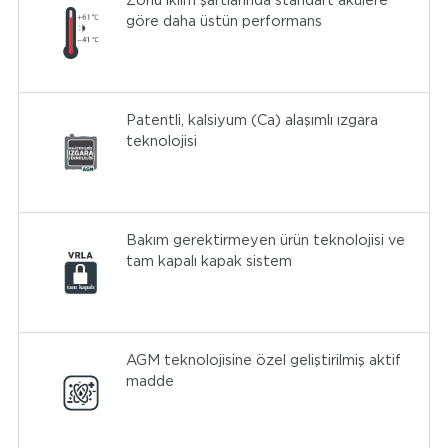
Zorlu iklim şartlarında standart akülere
akülere oranla çok yüksek akımlara karşı üst düzey
göre daha üstün performans
dayanım sunar.
Patentli, kalsiyum (Ca) alaşımlı ızgara
teknolojisi
Bakım gerektirmeyen ürün teknolojisi ve
tam kapalı kapak sistem
AGM teknolojisine özel geliştirilmiş aktif
madde