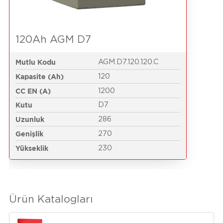
120Ah AGM D7
Mutlu Kodu
AGM.D7.120.120.C
Kapasite (Ah)
120
CC EN (A)
1200
Kutu
D7
Uzunluk
286
Genişlik
270
Yükseklik
230
Ürün Katalogları