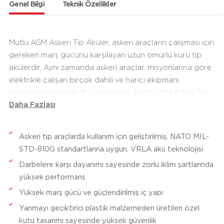
Genel Bilgi
Teknik Özellikler
Mutlu AGM Askeri Tip Aküler, askeri araçların çalışması için
gereken marş gücünü karşılayan uzun ömürlü kuru tip
akülerdir. Aynı zamanda askeri araçlar, misyonlarına göre
elektrikle çalışan birçok dahili ve harici ekipmanı,
donanımı taşıyabilir. Bu kapsamda Mutlu AGM Askeri Tip
Daha Fazlası
Aküler, askeri araçlarda yer alan elektronik donanım ve
teçhizatların ihtiyaç duyduğu elektrik enerjisini sağlar.
Temelinde VRLA (emdirilmiş cam elyaf) teknolojisini
Askeri tip araçlarda kullanım için geliştirilmiş, NATO MIL-
barındıran AGM Askeri Tip Aküler; güçlendirilmiş iç yapısı
STD-810G standartlarına uygun, VRLA akü teknolojisi
ve döküm teknolojili ızgaralarıyla ekstra dayanım gösterir.
Darbelere karşı dayanımı sayesinde zorlu iklim şartlarında
AGM Akü teknolojisi, en gelişmiş sistemlere sahip
yüksek performans
araçlarda kullanıldığı için teknolojik ve hassas donanımları
Yüksek marş gücü ve güçlendirilmiş iç yapı
bünyesinde barındıran askeri araçlar için de son derece
uygundur. NATO MIL-STD-810G standartlarına göre
Yanmayı geciktirici plastik malzemeden üretilen özel
üretilen AGM Askeri Tip Aküler, yüksek marş gücü ve
kutu tasarımı sayesinde yüksek güvenlik