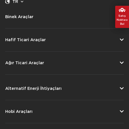
TR
Satış
Satış
Binek Araçlar
Noktası
Noktası
Bul
Bul
Hafif Ticari Araçlar
Ağır Ticari Araçlar
Alternatif Enerji İhtiyaçları
Hobi Araçları