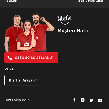
İletişim
Satış Noktaları
Müşteri Hattı
0850 80 80 258(AKÜ)
VEYA
Biz Sizi Arayalım
Bizi takip edin