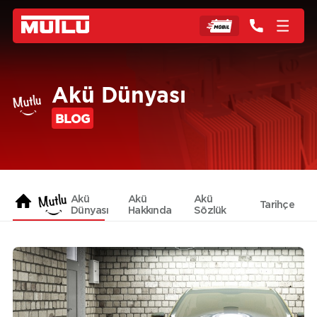
Akü Dünyası
BLOG
Akü
Akü
Akü
Tarihçe
Dünyası
Hakkında
Sözlük