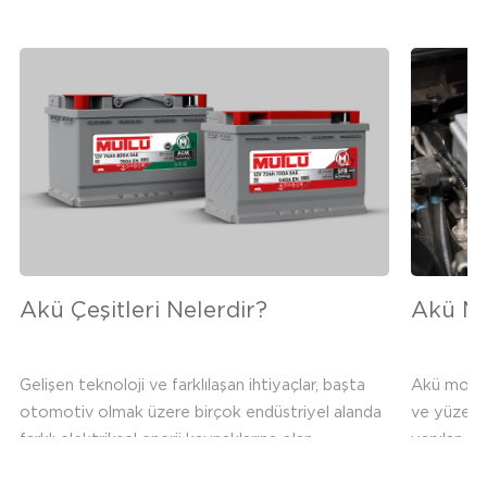
Akü Çeşitleri Nelerdir?
Akü Mon
Gelişen teknoloji ve farklılaşan ihtiyaçlar, başta
Akü montaj
otomotiv olmak üzere birçok endüstriyel alanda
ve yüzey v
farklı elektriksel enerji kaynaklarına olan
yapılan a
gereksinimi de artırıyor. Bu ihtiyaçlar akü
sağlanmalı