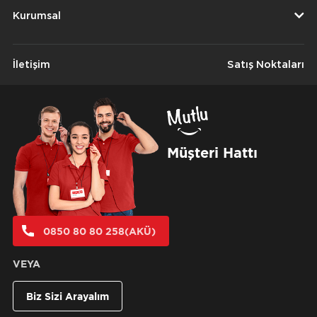
Kurumsal
İletişim
Satış Noktaları
Müşteri Hattı
0850 80 80 258(AKÜ)
VEYA
Biz Sizi Arayalım