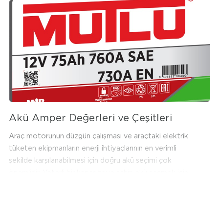
detaylar da önem taşır.
Akü Amper Değerleri ve Çeşitleri
Araç motorunun düzgün çalışması ve araçtaki elektrik
tüketen ekipmanların enerji ihtiyaçlarının en verimli
şekilde karşılanabilmesi için doğru akü seçimi çok
önemlidir. Yeterli bir kapasiteye sahip akü seçmek için
etiket üzerinde bulunan kapasite ve amper birim
değerlerine dikkat edilmelidir. Etikette yer alan amper
saat (Ah) değeri, akünün kaç amper saatlik kapasiteye