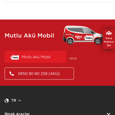
Mutlu Akü Mobil
Satış
Satış
Noktası
Noktası
Bul
Bul
Mutlu Akü Mobil
VEYA
0850 80 80 258 (AKÜ)
TR
Binek Araçlar