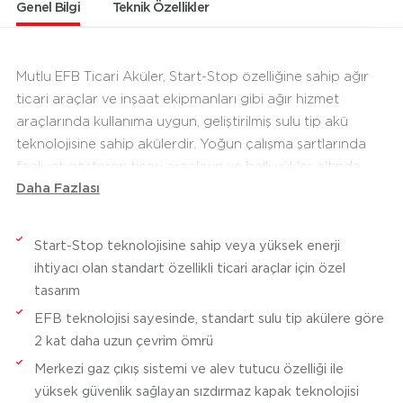
Genel Bilgi
Teknik Özellikler
Mutlu EFB Ticari Aküler, Start-Stop özelliğine sahip ağır
ticari araçlar ve inşaat ekipmanları gibi ağır hizmet
araçlarında kullanıma uygun, geliştirilmiş sulu tip akü
teknolojisine sahip akülerdir. Yoğun çalışma şartlarında
faaliyet gösteren ticari araçların ve belli yükler altında
Daha Fazlası
çalışan iş makinelerinin marş ihtiyacını karşılayan EFB
Ticari Aküler, motor çalışmadığı durumlarda da araçların
ihtiyaç duyduğu elektrik enerjisini temin eder.
Start-Stop teknolojisine sahip veya yüksek enerji
Güçlendirilmiş iç yapıları sayesinde standart sulu tip
ihtiyacı olan standart özellikli ticari araçlar için özel
akülere göre 2 kat daha uzun çevrim ömrü sunan EFB
tasarım
Ticari Aküler, hızlı şarj alma özelliğine de sahiptir. Merkezi
EFB teknolojisi sayesinde, standart sulu tip akülere göre
gaz çıkış sistemi ve alev tutucu özelliği bulunan sızdırmaz
2 kat daha uzun çevrim ömrü
kapak teknolojisi ise EFB Ticari Aküler’in üstün güvenlik
Merkezi gaz çıkış sistemi ve alev tutucu özelliği ile
özellikleri arasında yer alır. EFB Ticari Aküler’in tam
yüksek güvenlik sağlayan sızdırmaz kapak teknolojisi
çerçeveli ızgara teknolojisi de kısa devre dayanımıyla