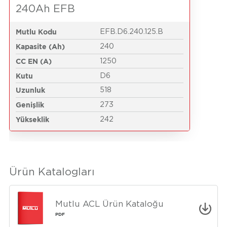
240Ah EFB
Mutlu Kodu
EFB.D6.240.125.B
Kapasite (Ah)
240
CC EN (A)
1250
Kutu
D6
Uzunluk
518
Genişlik
273
Yükseklik
242
Ürün Katalogları
Mutlu ACL Ürün Kataloğu
PDF