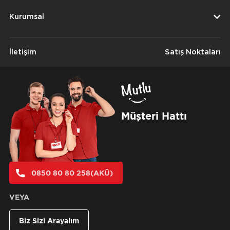
Kurumsal
İletişim
Satış Noktaları
Müşteri Hattı
0850 80 80 258(AKÜ)
VEYA
Biz Sizi Arayalım