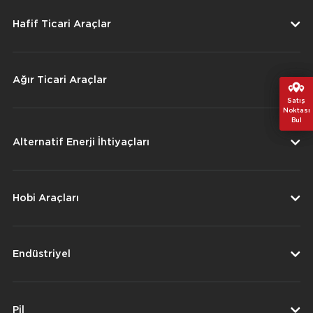
Hafif Ticari Araçlar
Ağır Ticari Araçlar
Satış
Satış
Noktası
Noktası
Bul
Bul
Alternatif Enerji İhtiyaçları
Hobi Araçları
Endüstriyel
Pil