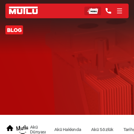
BLOG
Akü
Akü Hakkında
Akü Sözlük
Tarih
Dünyası