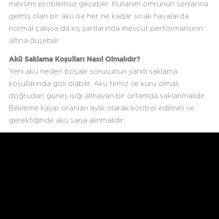
mevsimi problemsiz geçebilir. Kullanım ömrünün sonlarına
gelmiş olan bir akü ise her ne kadar sıcak havalarda
normal çalışsa da kış şartlarında mevcut performansının
altına düşebilir.
Akü Saklama Koşulları Nasıl Olmalıdır?
Yeni akü neden boşalır sorusunun yanıtı saklama
koşullarında gizli olabilir. Akü temiz ve kuru olmalı,
doğrudan güneş ışığı almayan bir ortamda saklanmalıdır.
Bekleme kayıp oranları aylık olarak kontrol edilmeli ve
gerektiğinde akü şarja alınmalıdır.