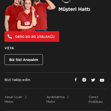
Müşteri Hattı
0850 80 80 258(AKÜ)
VEYA
Biz Sizi Arayalım
Bizi takip edin
Yasal Uyarı
|
Aydınlatma
|
Çerez
Metni
Metni
Politikası