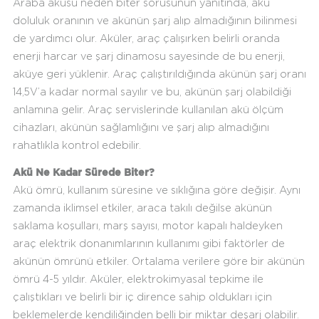
Araba aküsü neden biter sorusunun yanıtında, akü
doluluk oranının ve akünün şarj alıp almadığının bilinmesi
de yardımcı olur. Aküler, araç çalışırken belirli oranda
enerji harcar ve şarj dinamosu sayesinde de bu enerji,
aküye geri yüklenir. Araç çalıştırıldığında akünün şarj oranı
14,5V’a kadar normal sayılır ve bu, akünün şarj olabildiği
anlamına gelir. Araç servislerinde kullanılan akü ölçüm
cihazları, akünün sağlamlığını ve şarj alıp almadığını
rahatlıkla kontrol edebilir.
Akü Ne Kadar Sürede Biter?
Akü ömrü, kullanım süresine ve sıklığına göre değişir. Aynı
zamanda iklimsel etkiler, araca takılı değilse akünün
saklama koşulları, marş sayısı, motor kapalı haldeyken
araç elektrik donanımlarının kullanımı gibi faktörler de
akünün ömrünü etkiler. Ortalama verilere göre bir akünün
ömrü 4-5 yıldır. Aküler, elektrokimyasal tepkime ile
çalıştıkları ve belirli bir iç dirence sahip oldukları için
beklemelerde kendiliğinden belli bir miktar deşarj olabilir.