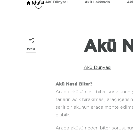
Akü Dünyası
Akü Hakkında
Akü
Akü N
Paylaş
Akü Dünyası
Akü Nasıl Biter?
Araba aküsü nasıl biter sorusunun ya
farların açık bırakılması, araç içeri
şarjlı bir akünün araca monte edilme
olabilir.
Araba aküsü neden biter sorusunun y