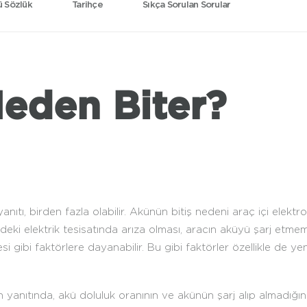
 Sözlük
Tarihçe
Sıkça Sorulan Sorular
eden Biter?
nıtı, birden fazla olabilir. Akünün bitiş nedeni araç içi elektr
sindeki elektrik tesisatında arıza olması, aracın aküyü şarj etm
si gibi faktörlere dayanabilir. Bu gibi faktörler özellikle de y
anıtında, akü doluluk oranının ve akünün şarj alıp almadığının