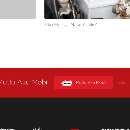
Akü Montajı Nasıl Yapılır?
Mutlu Akü Mobil
Mutlu Akü Mobil
VEYA
tiyaçları
Neden Mutlu A