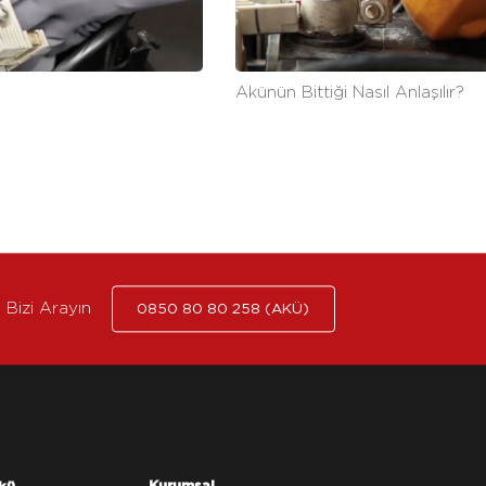
Akünün Bittiği Nasıl Anlaşılır?
Bizi Arayın
0850 80 80 258 (AKÜ)
Kurumsal
kü