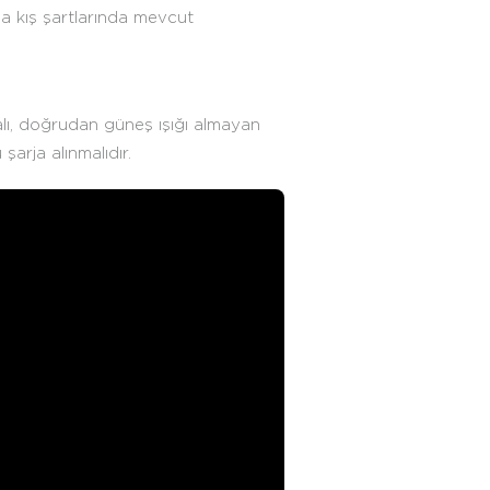
da kış şartlarında mevcut
alı, doğrudan güneş ışığı almayan
şarja alınmalıdır.