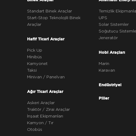
Standart Binek Araçlar
Temizlik Ekipmanla
Start-Stop Teknolojili Binek
UPS
Araçlar
Solar Sistemler
Soğutucu Sistemle
Jeneratör
Hafif Ticari Araçlar
Pick Up
Hobi Araçları
Minibüs
Kamyonet
Marin
Taksi
Karavan
Minivan / Panelvan
Endüstriyel
Ağır Ticari Araçlar
Piller
Askeri Araçlar
Traktör / Zirai Araçlar
İnşaat Ekipmanları
Kamyon / Tır
Otobüs