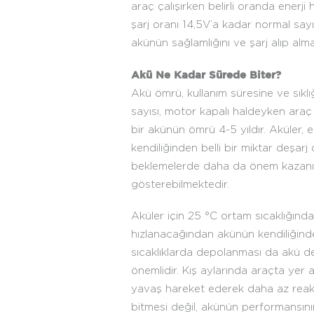
araç çalışırken belirli oranda enerj
şarj oranı 14,5V’a kadar normal sayıl
akünün sağlamlığını ve şarj alıp almad
Akü Ne Kadar Sürede Biter?
Akü ömrü, kullanım süresine ve sıklı
sayısı, motor kapalı haldeyken araç 
bir akünün ömrü 4-5 yıldır. Aküler, el
kendiliğinden belli bir miktar deşarj
beklemelerde daha da önem kazanır. 
gösterebilmektedir.
Aküler için 25 °C ortam sıcaklığında 
hızlanacağından akünün kendiliğinden 
sıcaklıklarda depolanması da akü de
önemlidir. Kış aylarında araçta yer
yavaş hareket ederek daha az reaks
bitmesi değil, akünün performansını