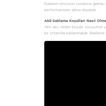
Kullanım ömrünün sonlarına gelmiş o
performansının altına düşebilir.
Akü Saklama Koşulları Nasıl Olma
Yeni akü neden boşalır sorusunun yan
bir ortamda saklanmalıdır. Bekleme ka