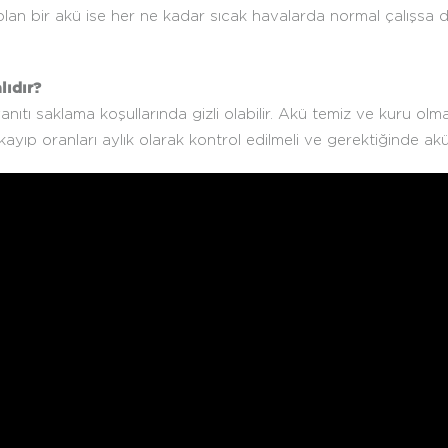
lan bir akü ise her ne kadar sıcak havalarda normal çalışsa 
lıdır?
ıtı saklama koşullarında gizli olabilir. Akü temiz ve kuru olm
yıp oranları aylık olarak kontrol edilmeli ve gerektiğinde akü 