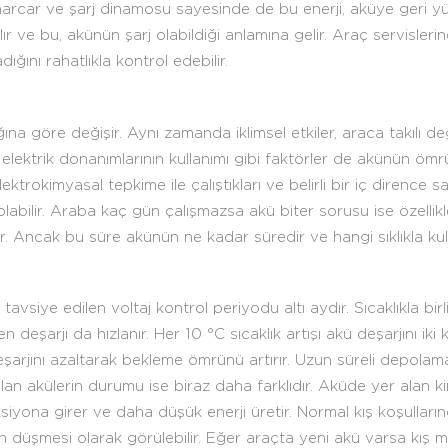
i harcar ve şarj dinamosu sayesinde de bu enerji, aküye geri yük
ır ve bu, akünün şarj olabildiği anlamına gelir. Araç servislerin
ığını rahatlıkla kontrol edebilir.
ğına göre değişir. Aynı zamanda iklimsel etkiler, araca takılı d
elektrik donanımlarının kullanımı gibi faktörler de akünün ömr
ektrokimyasal tepkime ile çalıştıkları ve belirli bir iç dirence 
 olabilir. Araba kaç gün çalışmazsa akü biter sorusu ise özellikl
Ancak bu süre akünün ne kadar süredir ve hangi sıklıkla kull
tavsiye edilen voltaj kontrol periyodu altı aydır. Sıcaklıkla bir
deşarjı da hızlanır. Her 10 °C sıcaklık artışı akü deşarjını iki
şarjını azaltarak bekleme ömrünü artırır. Uzun süreli depolam
 alan akülerin durumu ise biraz daha farklıdır. Aküde yer alan
iyona girer ve daha düşük enerji üretir. Normal kış koşulla
n düşmesi olarak görülebilir. Eğer araçta yeni akü varsa kış m