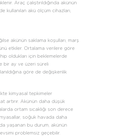
lenir. Araç çalıştırıldığında akünün
de kullanılan akü ölçüm cihazları,
eğilse akünün saklama koşulları, marş
ünü etkiler. Ortalama verilere göre
sahip oldukları için beklemelerde
e bir ay ve üzeri süreli
anıldığına göre de değişkenlik
likte kimyasal tepkimeler
 kat artırır. Akünün daha düşük
alarda ortam sıcaklığı son derece
 kimyasallar, soğuk havada daha
rında yaşanan bu durum, akünün
evsimi problemsiz geçebilir.