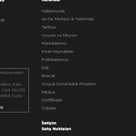
Hakkımızda
z
Ar-Ge Merkezi & Yatırımlar
Ağı
Tarihçe
Vizyon ve Misyon
Markalarımız
İnsan Kaynakları
Politikalarımız
Etik
 Malzemeleri
İhracat
Sosyal Sorumluluk Projeleri
llesi, Eski
ı Cad. No:210
Medya
4959 Tuzla -
Sertifikalar
00
Ödüller
İletişim
Satış Noktaları