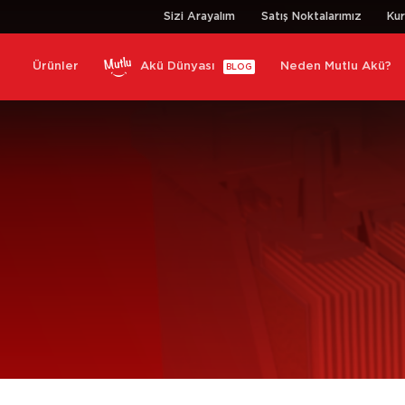
Sizi Arayalım
Satış Noktalarımız
Ku
Ürünler
Akü Dünyası
Neden Mutlu Akü?
BLOG