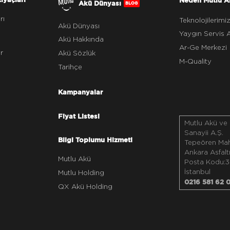
Akü Dünyası
BLOG
rı
Teknolojilerimi
Akü Dünyası
Yaygın Servis 
Akü Hakkında
Ar-Ge Merkezi
r
Akü Sözlük
M-Quality
Tarihçe
Kampanyalar
Fiyat Listesi
Mutlu Akü ve
Sanayii A.Ş.
Bilgi Toplumu Hizmeti
Tepeören Maha
Ankara Asfalt
Mutlu Akü
Posta Kodu:3
İstanbul
Mutlu Holding
0216 581 62 
QX Akü Holding