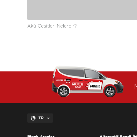
Akü Çeşitleri Nelerdir?
TR
Binek Araçlar
Alternatif Enerji İh