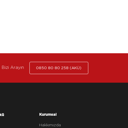
Bizi Arayın
0850 80 80 258 (AKÜ)
Kurumsal
kü
Hakkımızda
z