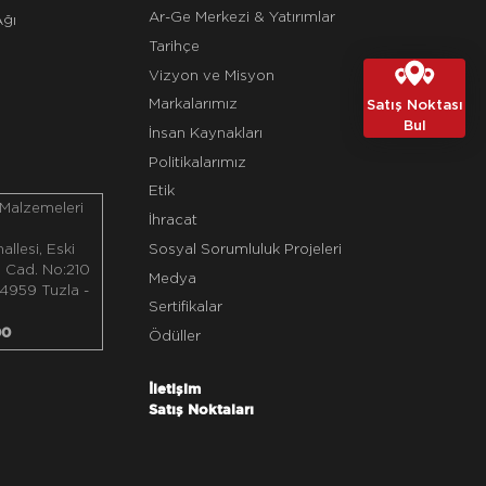
Ar-Ge Merkezi & Yatırımlar
Ağı
Tarihçe
Vizyon ve Misyon
Markalarımız
Satış Noktası
Bul
İnsan Kaynakları
Politikalarımız
Etik
 Malzemeleri
İhracat
Sosyal Sorumluluk Projeleri
llesi, Eski
ı Cad. No:210
Medya
4959 Tuzla -
Sertifikalar
00
Ödüller
İletişim
Satış Noktaları