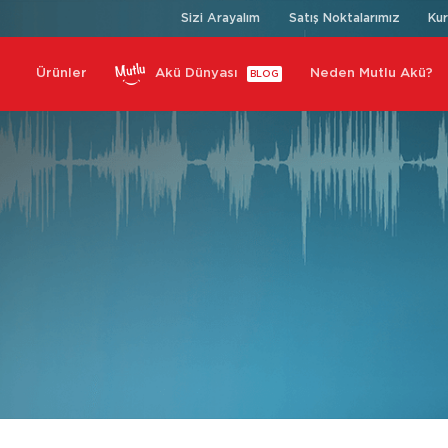
Sizi Arayalım
Satış Noktalarımız
Ku
Ürünler
Akü Dünyası
Neden Mutlu Akü?
BLOG