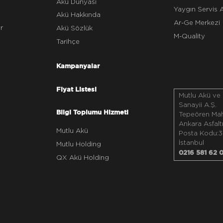
Akü Dünyası
Yaygın Servis 
Akü Hakkında
Ar-Ge Merkezi
r
Akü Sözlük
M-Quality
Tarihçe
Kampanyalar
Fiyat Listesi
Mutlu Akü ve
Sanayii A.Ş.
Bilgi Toplumu Hizmeti
Tepeören Maha
Ankara Asfalt
Mutlu Akü
Posta Kodu:3
İstanbul
Mutlu Holding
0216 581 62 
QX Akü Holding