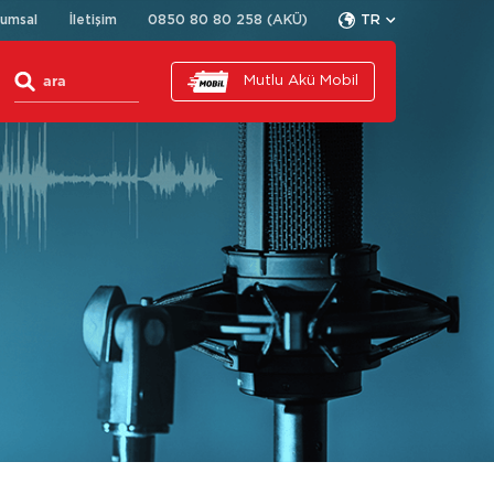
rumsal
İletişim
0850 80 80 258 (AKÜ)
TR
Mutlu Akü Mobil