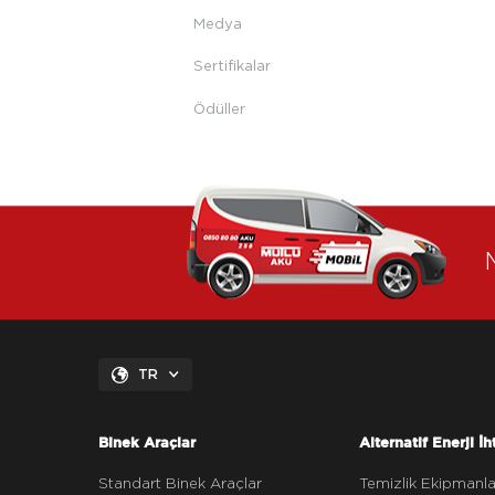
Medya
Sertifikalar
Ödüller
TR
Binek Araçlar
Alternatif Enerji İh
Standart Binek Araçlar
Temizlik Ekipmanla