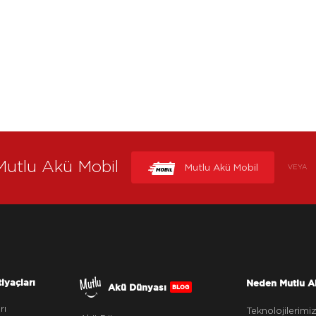
Mutlu Akü Mobil
Mutlu Akü Mobil
VEYA
tiyaçları
Neden Mutlu A
Akü Dünyası
BLOG
rı
Teknolojilerimi