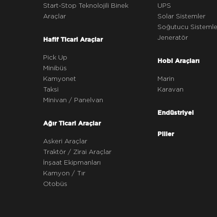
Start-Stop Teknolojili Binek
UPS
Araçlar
Solar Sistemler
Soğutucu Sistemle
Jeneratör
Hafif Ticari Araçlar
Pick Up
Hobi Araçları
Minibüs
Kamyonet
Marin
Taksi
Karavan
Minivan / Panelvan
Endüstriyel
Ağır Ticari Araçlar
Piller
Askeri Araçlar
Traktör / Zirai Araçlar
İnşaat Ekipmanları
Kamyon / Tır
Otobüs