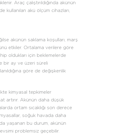
lenir. Araç çalıştırıldığında akünün
de kullanılan akü ölçüm cihazları,
eğilse akünün saklama koşulları, marş
ünü etkiler. Ortalama verilere göre
sahip oldukları için beklemelerde
e bir ay ve üzeri süreli
anıldığına göre de değişkenlik
likte kimyasal tepkimeler
 kat artırır. Akünün daha düşük
alarda ortam sıcaklığı son derece
 kimyasallar, soğuk havada daha
rında yaşanan bu durum, akünün
evsimi problemsiz geçebilir.