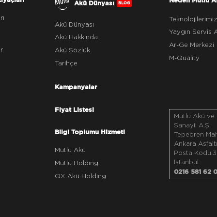
Akü Dünyası
BLOG
rı
Teknolojilerimi
Akü Dünyası
Yaygın Servis 
Akü Hakkında
Ar-Ge Merkezi
r
Akü Sözlük
M-Quality
Tarihçe
Kampanyalar
Fiyat Listesi
Mutlu Akü ve
Sanayii A.Ş.
Bilgi Toplumu Hizmeti
Tepeören Maha
Ankara Asfalt
Mutlu Akü
Posta Kodu:3
İstanbul
Mutlu Holding
0216 581 62 
QX Akü Holding