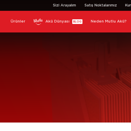
Sizi Arayalım
Satış Noktalarımız
Ku
Ürünler
Akü Dünyası
Neden Mutlu Akü?
BLOG