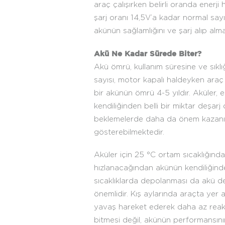
araç çalışırken belirli oranda enerj
şarj oranı 14,5V’a kadar normal sayıl
akünün sağlamlığını ve şarj alıp almad
Akü Ne Kadar Sürede Biter?
Akü ömrü, kullanım süresine ve sıklı
sayısı, motor kapalı haldeyken araç 
bir akünün ömrü 4-5 yıldır. Aküler, el
kendiliğinden belli bir miktar deşarj
beklemelerde daha da önem kazanır. 
gösterebilmektedir.
Aküler için 25 °C ortam sıcaklığında 
hızlanacağından akünün kendiliğinden 
sıcaklıklarda depolanması da akü de
önemlidir. Kış aylarında araçta yer
yavaş hareket ederek daha az reaks
bitmesi değil, akünün performansını