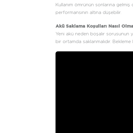
Kullanım ömrünün sonlarına gelmiş o
performansının altına düşebilir.
Akü Saklama Koşulları Nasıl Olma
Yeni akü neden boşalır sorusunun yan
bir ortamda saklanmalıdır. Bekleme ka