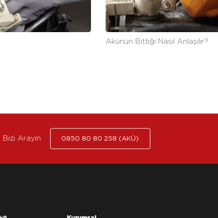
Akünün Bittiği Nasıl Anlaşılır?
Bizi Arayın
0850 80 80 258 (AKÜ)
Kurumsal
kü