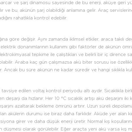
i harcar ve şarj dinamosu sayesinde de bu enerji, aküye geri yük
ır ve bu, akünün şarj olabildiği anlamına gelir. Araç servislerin
ığını rahatlıkla kontrol edebilir.
ğına göre değişir. Aynı zamanda iklimsel etkiler, araca takılı d
elektrik donanımlarının kullanımı gibi faktörler de akünün ömr
ektrokimyasal tepkime ile çalıştıkları ve belirli bir iç dirence 
 olabilir. Araba kaç gün çalışmazsa akü biter sorusu ise özellikl
Ancak bu süre akünün ne kadar süredir ve hangi sıklıkla kull
tavsiye edilen voltaj kontrol periyodu altı aydır. Sıcaklıkla bir
deşarjı da hızlanır. Her 10 °C sıcaklık artışı akü deşarjını iki
şarjını azaltarak bekleme ömrünü artırır. Uzun süreli depolam
 alan akülerin durumu ise biraz daha farklıdır. Aküde yer alan
iyona girer ve daha düşük enerji üretir. Normal kış koşulla
n düşmesi olarak görülebilir. Eğer araçta yeni akü varsa kış m