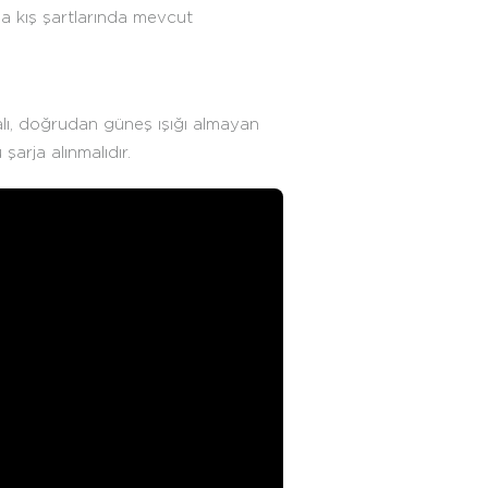
da kış şartlarında mevcut
alı, doğrudan güneş ışığı almayan
şarja alınmalıdır.