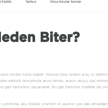
 Sözlük
Tarihçe
Sıkça Sorulan Sorular
eden Biter?
nıtı, birden fazla olabilir. Akünün bitiş nedeni araç içi elektr
sindeki elektrik tesisatında arıza olması, aracın aküyü şarj etm
si gibi faktörlere dayanabilir. Bu gibi faktörler özellikle de y
anıtında, akü doluluk oranının ve akünün şarj alıp almadığının