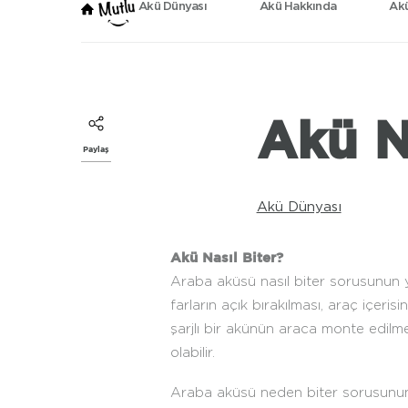
Akü Dünyası
Akü Hakkında
Akü
Akü N
Paylaş
Akü Dünyası
Akü Nasıl Biter?
Araba aküsü nasıl biter sorusunun ya
farların açık bırakılması, araç içeri
şarjlı bir akünün araca monte edilme
olabilir.
Araba aküsü neden biter sorusunun y