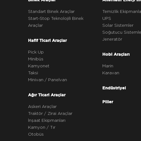
Standart Binek Araçlar
Temizlik Ekipmanla
Start-Stop Teknolojili Binek
UPS
Araçlar
Solar Sistemler
Soğutucu Sistemle
Jeneratör
Hafif Ticari Araçlar
Pick Up
Hobi Araçları
Minibüs
Kamyonet
Marin
Taksi
Karavan
Minivan / Panelvan
Endüstriyel
Ağır Ticari Araçlar
Piller
Askeri Araçlar
Traktör / Zirai Araçlar
İnşaat Ekipmanları
Kamyon / Tır
Otobüs