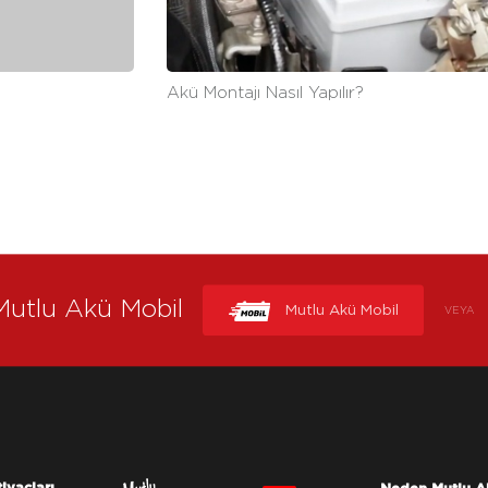
Akü Montajı Nasıl Yapılır?
Mutlu Akü Mobil
Mutlu Akü Mobil
VEYA
tiyaçları
Neden Mutlu A