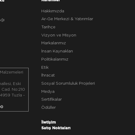
Hakkımızda
z
Ar-Ge Merkezi & Yatırımlar
Ağı
Tarihçe
Vizyon ve Misyon
Markalarımız
İnsan Kaynakları
Politikalarımız
Etik
 Malzemeleri
İhracat
Sosyal Sorumluluk Projeleri
llesi, Eski
ı Cad. No:210
Medya
4959 Tuzla -
Sertifikalar
00
Ödüller
İletişim
Satış Noktaları