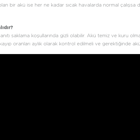
lan bir akü ise her ne kadar sıcak havalarda normal çalışsa 
lıdır?
ıtı saklama koşullarında gizli olabilir. Akü temiz ve kuru olm
yıp oranları aylık olarak kontrol edilmeli ve gerektiğinde akü 