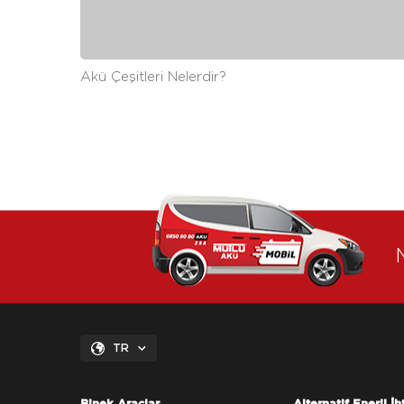
Akü Çeşitleri Nelerdir?
TR
Binek Araçlar
Alternatif Enerji İh